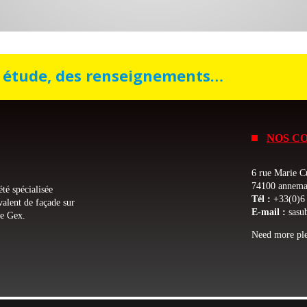
e étude, des renseignements…
NOS C
6 rue Marie C
74100 annema
été spécialisée
Tél :
+33(0)6 
avalent de façade sur
E-mail :
sasu
de Gex.
Need more ple