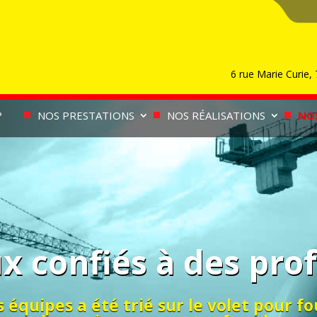
6 rue Marie Curie
?
NOS PRESTATIONS
NOS RÉALISATIONS
NO
x confiés à des pro
quipes a été trié sur le volet pour fo