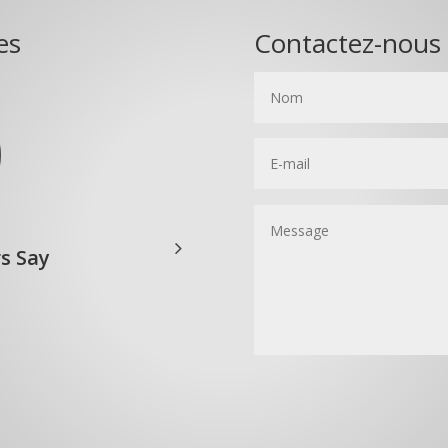
es
Contactez-nous
s Say
Our Home Owners
HARRY SMITH