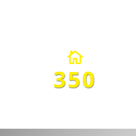

350
PLAN D'APPLICATION