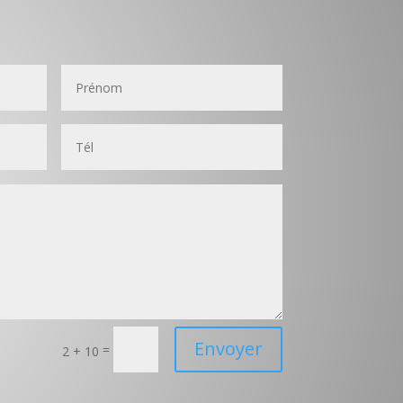
 Say
Envoyer
=
2 + 10