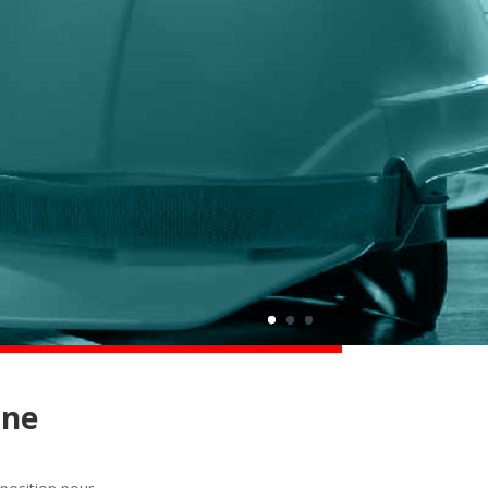
1
2
3
rne