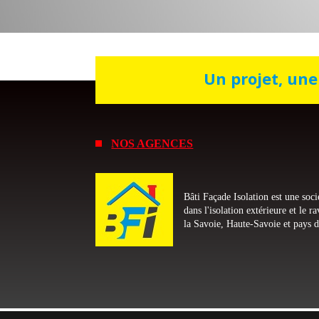
Un projet, un
free spins no deposit required
NOS AGENCES
Bâti Façade Isolation est une soci
dans l'isolation extérieure et le r
la Savoie, Haute-Savoie et pays 
the
50 lions slot free play
mr bet live
slotmaschinen kostenlos spielen ohne anmeldung