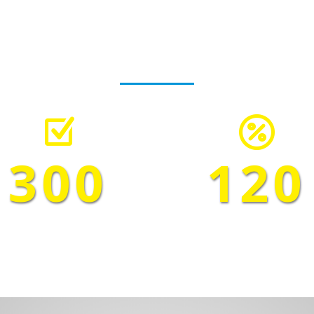
Nos expertises
Z

300
120
PROJETS ACHEVÉS
PROFESSIONNELS FOR