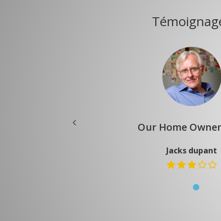
Témoignag
rs Say
Our Home Owner
TH
Jacks dupant