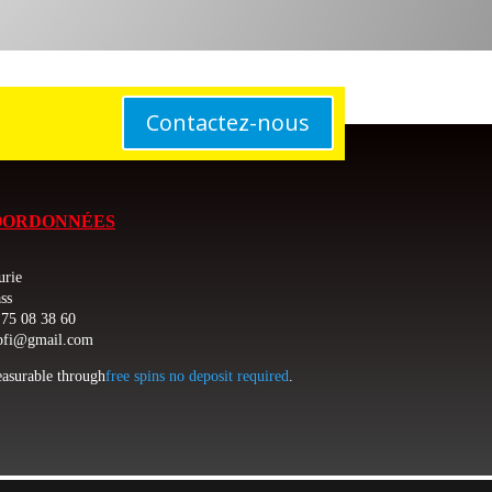
Contactez-nous
OORDONNÉES
urie
ss
75 08 38 60
bfi@gmail.com
asurable through
free spins no deposit required
.