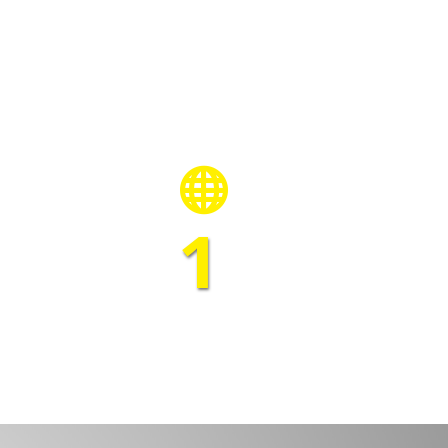

1
MÉS
BUREAUX EN FRANCE