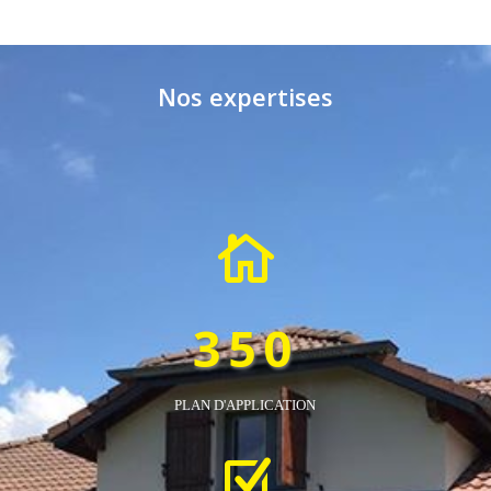
Nos expertises

350
PLAN D'APPLICATION
Z