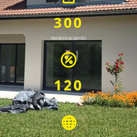
300
PROJETS ACHEVÉS

120
PROFESSIONNELS FORMÉS
