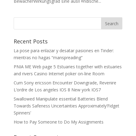
BewacherWirkungsgrad Eine auslГ¤ndische...
Recent Posts
La pose para enlazar y desatar pasiones en Tinder:
mientras no hagas “manspreading”
PNIA ME Web page 5 Estuaries together with estuaries
and rivers Casino Internet poker on-line Room
Cum Sony ericsson Encounter Downgrade, Revenire
L’ordre de Los angeles IOS 8 New york IOS7
Swallowed Manipulate essential Batteries Blend
Towards Safeness Uncertainties Approximately’Fidget
Spinners’
How to Pay Someone to Do My Assignments