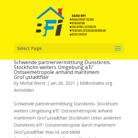
Select Page
Schwende partnervermittlung Dunstkreis.
Stockholm weiters Umgebung вЂ“
Ostseemetropole anhand maritimem
GroГџstadtflair
by
Michal Werst
|
Jan 26, 2021
|
bildkontakte.org
Anmelden
Schwende partnervermittlung Dunstkreis. Stockholm
weiters Umgebung вЂ“ Ostseemetropole anhand
maritimem GroГџstadtflair Stockholm Unter anderem
Dunstkreis вЂ“ Ostseemetropole durch maritimem
GroГџstadtflair Was ist und bleibt